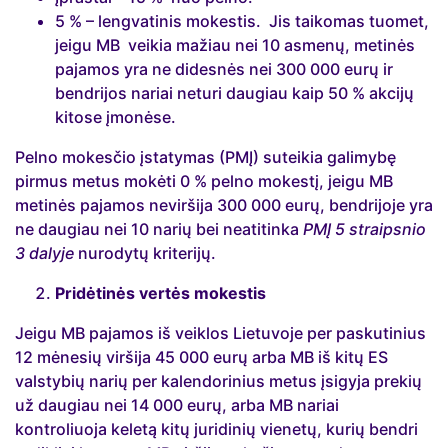
5 % – lengvatinis mokestis. Jis taikomas tuomet,
jeigu MB veikia mažiau nei 10 asmenų, metinės
pajamos yra ne didesnės nei 300 000 eurų ir
bendrijos nariai neturi daugiau kaip 50 % akcijų
kitose įmonėse.
Pelno mokesčio įstatymas (PMĮ) suteikia galimybę
pirmus metus mokėti 0 % pelno mokestį, jeigu MB
metinės pajamos neviršija 300 000 eurų, bendrijoje yra
ne daugiau nei 10 narių bei neatitinka
PMĮ 5 straipsnio
3 dalyje
nurodytų kriterijų.
Pridėtinės vertės mokestis
Jeigu MB pajamos iš veiklos Lietuvoje per paskutinius
12 mėnesių viršija 45 000 eurų arba MB iš kitų ES
valstybių narių per kalendorinius metus įsigyja prekių
už daugiau nei 14 000 eurų, arba MB nariai
kontroliuoja keletą kitų juridinių vienetų, kurių bendri