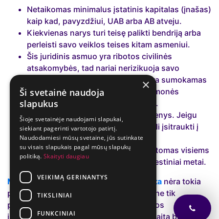
Netaikomas minimalus įstatinis kapitalas (įnašas)
kaip kad, pavyzdžiui, UAB arba AB atveju.
Kiekvienas narys turi teisę palikti bendriją arba
perleisti savo veiklos teises kitam asmeniui.
Šis juridinis asmuo yra ribotos civilinės
atsakomybės, tad nariai nerizikuoja savo
asmeniniu turtu, tik įnašu, kuris yra sumokamas
×
Ši svetainė naudoja
įstojant. Pavyzdžiui Individualios įmonės
slapukus
savininkas atsako asmeniniu turtu.
MB steigti gali ir vienas, ir keli asmenys. Jeigu
Šioje svetainėje naudojami slapukai,
steigėjas bus vienas – kiti nariai gali įsitraukti į
siekiant pagerinti vartotojo patirtį.
Naudodamiesi mūsų svetaine, jūs sutinkate
verslą jo funkcionavimo metu.
su visais slapukais pagal mūsų slapukų
Gautas MB pelnas gali būti paskirstomas visiems
politiką.
Skaityti daugiau
nariams anksčiau nei baigiasi mokestiniai metai.
VEIKIMĄ GERINANTYS
Mažosios bendrijos buhalterinė apskaita
nėra tokia
paprasta kaip gali atrodyti. Ji reikalauja ne tik
TIKSLINIAI
profesionalumo, tačiau ir atsinaujinančios
FUNKCINIAI
informacijos sekimo. To reikia, kad apskaita būtų