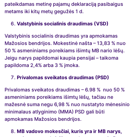
pateikdamas metinę pajamų deklaraciją pasibaigus
metams iki kitų metų gegužės 1 d.
Valstybinis socialinis draudimas (VSD)
Valstybinis socialinis draudimas yra apmokamas
Mažosios bendrijos. Mokestinė našta – 13,83 % nuo
50 % asmeniniams poreikiams išimtų MB nario lėšų.
Jeigu narys papildomai kaupia pensijai – taikoma
papildoma 2,4% arba 3 % įmoka.
Privalomas sveikatos draudimas (PSD)
Privalomas sveikatos draudimas – 6.98 % nuo 50 %
asmeniniams poreikiams išimtų lėšų, tačiau ne
mažesnė suma negu 6,98 % nuo nustatyto mėnesinio
minimalaus atlyginimo (MMA) PSD gali būti
apmokamas Mažosios bendrijos.
MB vadovo mokesčiai, kuris yra ir MB narys,