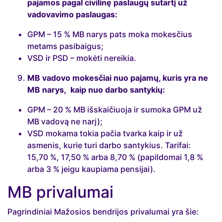
pajamos pagal civilinę paslaugų sutartį už
vadovavimo paslaugas:
GPM – 15 % MB narys pats moka mokesčius
metams pasibaigus;
VSD ir PSD – mokėti nereikia.
MB vadovo mokesčiai nuo pajamų, kuris yra ne
MB narys, kaip nuo darbo santykių:
GPM – 20 % MB išskaičiuoja ir sumoka GPM už
MB vadovą ne narį);
VSD mokama tokia pačia tvarka kaip ir už
asmenis, kurie turi darbo santykius. Tarifai:
15,70 %, 17,50 % arba 8,70 % (papildomai 1,8 %
arba 3 % jeigu kaupiama pensijai).
MB privalumai
Pagrindiniai Mažosios bendrijos privalumai yra šie: