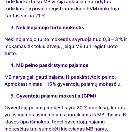
rodikliai kartu su MB viršija anksčiau nurodytus
rodiklius – ji privalo registruotis kaip PVM mokėtoja.
Tarifas siekia 21 %.
Nekilnojamojo turto mokestis
Nekilnojamojo turto mokestis svyruoja nuo 0,3 – 3 % ir
mokamas tik tokiu atveju, jeigu MB turi registruoto
turto.
MB pelno paskirstymo pajamos
MB narys gali gauti pajamų iš paskirstytojo pelno.
Apmokestinimas – 15% gyventojų pajamų mokesčiu.
Gyventojų pajamų mokestis (GPM)
Gyventojų pajamų mokestis yra 20 % nuo lėšų, kurios
yra išimamos asmeniniams poreikiams iš MB. Tai yra B
klasės tipo išmokos, todėl gyventojų pajamų
mokesčius turi sumokėti kiekvienas MB narys,