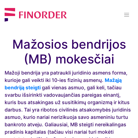
Mažosios bendrijos
(MB) mokesčiai
Mažoji bendrija yra patraukli juridinio asmens forma,
kurioje gali veikti iki 10-ies fizinių asmenų.
Mažąją
bendriją steigti
gali vienas asmuo, gali keli, tačiau
svarbu išsirinkti vadovaujančias pareigas einantį,
kuris bus atsakingas už susitikimų organizmą ir kitus
darbus. Tai yra ribotos civilinės atsakomybės juridinis
asmuo, kurio nariai nerizikuoja savo asmeniniu turtu
bankroto atveju. Galiausiai, MB steigti nereikalingas
pradinis kapitalas (tačiau visi nariai turi mokėti