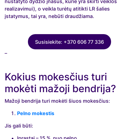
nustatyto dydžio įnašus, kurie yra skirti veiklos
realizavimui), o veikla turėtų atitikti LR šalies
įstatymus, tai yra, nebūti draudžiama.
Susisiekite: +370 606 77 336
–
Kokius mokesčius turi
mokėti mažoji bendrija?
Mažoji bendrija turi mokėti šiuos mokesčius:
Pelno mokestis
Jis gali būti:
Įprastai – 15 % nuo pelno.