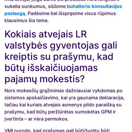
sukelia sunkumus, siūlome
buhalterio konsultacijos
paslaugą
. Padėsime bei išspręsime visus rūpimus
klausimus šia tema.
Kokiais atvejais LR
valstybės gyventojas gali
kreiptis su prašymu, kad
būtų išskaičiuojamas
pajamų mokestis?
Nors mokesčių grąžinimas dažniausiai vykdomas po
sistemos apskaičiavimo, kai yra gaunama deklaracija,
tačiau kai kuriais atvejais asmenys pildo paraišką su
prašymu, kad būtų peržiūrėtas sumokėtas GPM ir
įvertinta – ar nėra permokos.
VMI nurodo, kad prašymas gali būti/turėtų būti