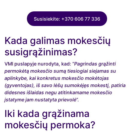
Susisiekite: +370 606 77 336
Kada galimas mokesčių
susigrąžinimas?
VMI puslapyje nurodyta, kad: “
Pagrindas grąžinti
permokėtą mokesčio sumą tiesiogiai siejamas su
aplinkybe, kai konkretus mokesčio mokėtojas
(gyventojas), iš savo lėšų sumokėjęs mokestį, patiria
didesnes išlaidas negu atitinkamame mokesčio
įstatyme jam nustatyta prievolė
”.
Iki kada grąžinama
mokesčių permoka?