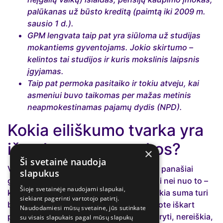
palūkanas už būsto kreditą (paimtą iki 2009 m.
sausio 1 d.).
GPM lengvata taip pat yra siūloma už studijas
mokantiems gyventojams. Jokio skirtumo –
kelintos tai studijos ir kuris mokslinis laipsnis
įgyjamas.
Taip pat permoka pasitaiko ir tokiu atveju, kai
asmeniui buvo taikomas per mažas metinis
neapmokestinamas pajamų dydis (NPD).
Kokia eiliškumo tvarka yra
išmokamos permokos?
×
Ši svetainė naudoja
VMI, kaip ir Sodra, išmokas, permokas ir panašiai
slapukus
grąžina atsitiktine tvarka nepriklausomai nei nuo to –
Šioje svetainėje naudojami slapukai,
kada žmogus deklaravo pajamas, nei kokia suma turi
siekiant pagerinti vartotojo patirtį.
būti jam išmokama. Taigi, jeigu deklaravote iškart
Naudodamiesi mūsų svetaine, jūs sutinkate
pirmą dieną, kai tik tai buvo galima padaryti, nereiškia,
su visais slapukais pagal mūsų slapukų