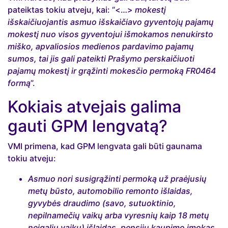
pateiktas tokiu atveju, kai: “<…>
mokestį
išskaičiuojantis asmuo išskaičiavo gyventojų pajamų
mokestį nuo visos gyventojui išmokamos nenukirsto
miško, apvaliosios medienos pardavimo pajamų
sumos, tai jis gali pateikti Prašymo perskaičiuoti
pajamų mokestį ir grąžinti mokesčio permoką FR0464
formą
”.
Kokiais atvejais galima
gauti GPM lengvatą?
VMI primena, kad GPM lengvata gali būti gaunama
tokiu atveju:
Asmuo nori susigrąžinti permoką už praėjusių
metų būsto, automobilio remonto išlaidas,
gyvybės draudimo (savo, sutuoktinio,
nepilnamečių vaikų arba vyresnių kaip 18 metų
neįgalių vaikų) išlaidas, pensijų kaupimo įmokas,