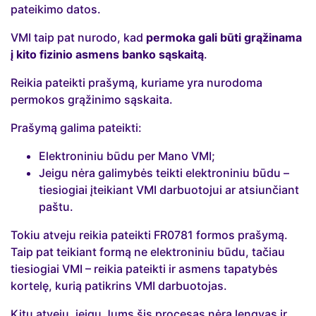
pateikimo datos.
VMI taip pat nurodo, kad
permoka gali būti grąžinama
į kito fizinio asmens banko sąskaitą
.
Reikia pateikti prašymą, kuriame yra nurodoma
permokos grąžinimo sąskaita.
Prašymą galima pateikti:
Elektroniniu būdu per Mano VMI;
Jeigu nėra galimybės teikti elektroniniu būdu –
tiesiogiai įteikiant VMI darbuotojui ar atsiunčiant
paštu.
Tokiu atveju reikia pateikti FR0781 formos prašymą.
Taip pat teikiant formą ne elektroniniu būdu, tačiau
tiesiogiai VMI – reikia pateikti ir asmens tapatybės
kortelę, kurią patikrins VMI darbuotojas.
Kitu atveju, jeigu Jums šis procesas nėra lengvas ir