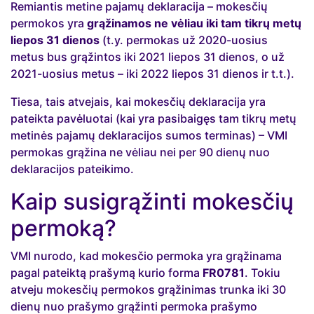
Remiantis metine pajamų deklaracija – mokesčių
permokos yra
grąžinamos ne vėliau iki tam tikrų metų
liepos 31 dienos
(t.y. permokas už 2020-uosius
metus bus grąžintos iki 2021 liepos 31 dienos, o už
2021-uosius metus – iki 2022 liepos 31 dienos ir t.t.).
Tiesa, tais atvejais, kai mokesčių deklaracija yra
pateikta pavėluotai (kai yra pasibaigęs tam tikrų metų
metinės pajamų deklaracijos sumos terminas) – VMI
permokas grąžina ne vėliau nei per 90 dienų nuo
deklaracijos pateikimo.
Kaip susigrąžinti mokesčių
permoką?
VMI nurodo, kad mokesčio permoka yra grąžinama
pagal pateiktą prašymą kurio forma
FR0781
. Tokiu
atveju mokesčių permokos grąžinimas trunka iki 30
dienų nuo prašymo grąžinti permoka prašymo