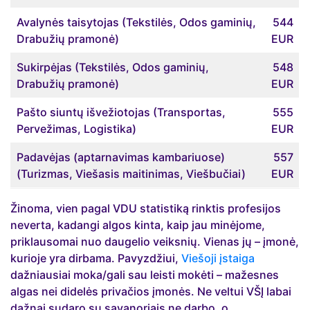
Avalynės taisytojas (Tekstilės, Odos gaminių,
544
Drabužių pramonė)
EUR
Sukirpėjas (Tekstilės, Odos gaminių,
548
Drabužių pramonė)
EUR
Pašto siuntų išvežiotojas (Transportas,
555
Pervežimas, Logistika)
EUR
Padavėjas (aptarnavimas kambariuose)
557
(Turizmas, Viešasis maitinimas, Viešbučiai)
EUR
Žinoma, vien pagal VDU statistiką rinktis profesijos
neverta, kadangi algos kinta, kaip jau minėjome,
priklausomai nuo daugelio veiksnių. Vienas jų – įmonė,
kurioje yra dirbama. Pavyzdžiui,
Viešoji įstaiga
dažniausiai moka/gali sau leisti mokėti – mažesnes
algas nei didelės privačios įmonės. Ne veltui VŠĮ labai
dažnai sudaro su savanoriais ne darbo, o