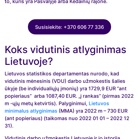
to, kuris yra Pasvalyje arba Kėdainių rajone.
Susisiekite: +370 606 77 336
Koks vidutinis atlyginimas
Lietuvoje?
Lietuvos statistikos departamentas nurodo, kad
vidutinis mėnesinis (VDU) darbo užmokestis šalies
ūkyje (be individualiųjų įmonių) yra 1729,9 EUR “ant
popieriaus” arba 1087,40 EUR. „į rankas” (pirmas 2022
m -ųjų metų ketvirtis). Palyginimui,
Lietuvos
minimalus atlyginimas
(MMA) yra 2022 m – 730 EUR
(ant popieriaus) (taikomas nuo 2022 01 01 – 2022 12
31).
Vidutinis darbo užmokestis Lietuvoje ir jo istorija