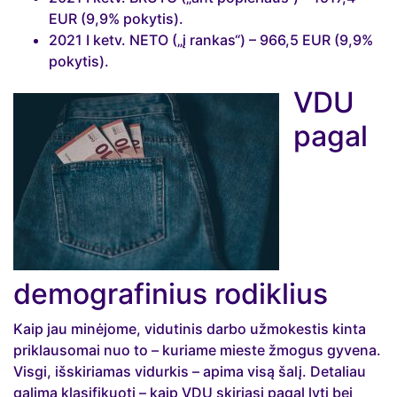
EUR (9,9% pokytis).
2021 I ketv. NETO („į rankas“) – 966,5 EUR (9,9%
pokytis).
VDU
pagal
demografinius rodiklius
Kaip jau minėjome, vidutinis darbo užmokestis kinta
priklausomai nuo to – kuriame mieste žmogus gyvena.
Visgi, išskiriamas vidurkis – apima visą šalį. Detaliau
galima klasifikuoti – kaip VDU skiriasi pagal lytį bei