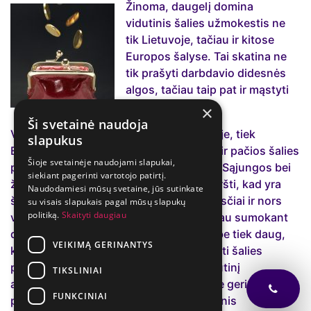
Žinoma, daugelį domina
vidutinis šalies užmokestis ne
tik Lietuvoje, tačiau ir kitose
Europos šalyse. Tai skatina ne
tik prašyti darbdavio didesnės
algos, tačiau taip pat ir mąstyti
apie emigraciją.
×
Ši svetainė naudoja
Vidutinis darbo užmokestis tiek Lietuvoje, tiek
slapukus
Europos šalyse nuolat kinta, o tai lemia ir pačios šalies
Šioje svetainėje naudojami slapukai,
politikos, ekonomikos pokyčiai, ir visos Sąjungos bei
siekiant pagerinti vartotojo patirtį.
žemyno situacija. Juolab, reikia nepamiršti, kad yra
Naudodamiesi mūsų svetaine, jūs sutinkate
šalių, kuriose taikomi progresiniai mokesčiai ir nors
su visais slapukais pagal mūsų slapukų
politiką.
Skaityti daugiau
vidurkis gali atrodyti gana aukštas, tačiau sumokant
didelius mokesčius – “į rankas” lieka nebe tiek daug,
VEIKIMĄ GERINANTYS
kiek gali atrodyti. Siekiant geriau suprasti šalies
pragyvenimo lygį – reikia vertinti ne vidutinį
TIKSLINIAI
atlyginimą, o socialinius veiksnius, kurie geriausiai
FUNKCINIAI
parodo – koks yra visuomenės ekonominis