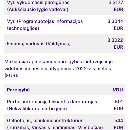
Vyr. vykdomasis pareigūnas
3 3177
(Aukščiausio lygio vadovai)
EUR
Vyr. (Programuotojas Informacijos
3 3044
technologijos)
EUR
3 3022
Finansų vadovas (Valdymas)
EUR
Mažiausiai apmokamos pareigybės Lietuvoje ir jų
vidutinis mėnesinis atlyginimas 2022-ais metais
(EUR):
Pareigybė
VDU
Portjė, informaciją teikiantis darbuotojas
501
(Nekvalifikuota darbo jėga)
EUR
Gelbėtojas, plaukimo instruktorius
544
(Turizmas, Viešasis maitinimas, Viešbučiai)
EUR