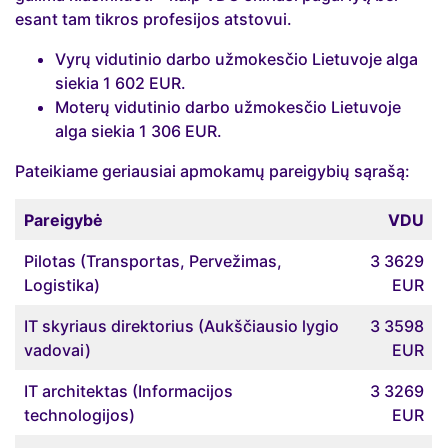
esant tam tikros profesijos atstovui.
Vyrų vidutinio darbo užmokesčio Lietuvoje alga
siekia 1 602 EUR.
Moterų vidutinio darbo užmokesčio Lietuvoje
alga siekia 1 306 EUR.
Pateikiame geriausiai apmokamų pareigybių sąrašą:
Pareigybė
VDU
Pilotas (Transportas, Pervežimas,
3 3629
Logistika)
EUR
IT skyriaus direktorius (Aukščiausio lygio
3 3598
vadovai)
EUR
IT architektas (Informacijos
3 3269
technologijos)
EUR