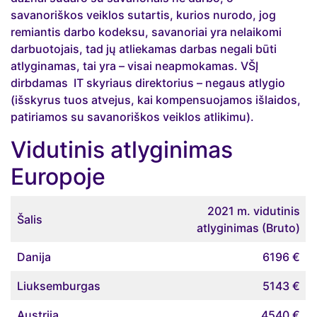
savanoriškos veiklos sutartis, kurios nurodo, jog
remiantis darbo kodeksu, savanoriai yra nelaikomi
darbuotojais, tad jų atliekamas darbas negali būti
atlyginamas, tai yra – visai neapmokamas. VŠĮ
dirbdamas IT skyriaus direktorius – negaus atlygio
(išskyrus tuos atvejus, kai kompensuojamos išlaidos,
patiriamos su savanoriškos veiklos atlikimu).
Vidutinis atlyginimas
Europoje
2021 m. vidutinis
Šalis
atlyginimas (Bruto)
Danija
6196 €
Liuksemburgas
5143 €
Austrija
4540 €