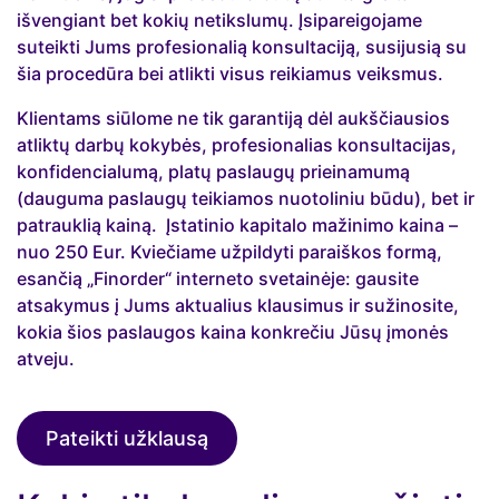
išvengiant bet kokių netikslumų. Įsipareigojame
suteikti Jums profesionalią konsultaciją, susijusią su
šia procedūra bei atlikti visus reikiamus veiksmus.
Klientams siūlome ne tik garantiją dėl aukščiausios
atliktų darbų kokybės, profesionalias konsultacijas,
konfidencialumą, platų paslaugų prieinamumą
(dauguma paslaugų teikiamos nuotoliniu būdu), bet ir
patrauklią kainą. Įstatinio kapitalo mažinimo kaina –
nuo 250 Eur. Kviečiame užpildyti paraiškos formą,
esančią „Finorder“ interneto svetainėje: gausite
atsakymus į Jums aktualius klausimus ir sužinosite,
kokia šios paslaugos kaina konkrečiu Jūsų įmonės
atveju.
Pateikti užklausą