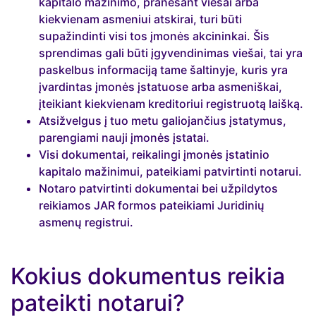
kapitalo mažinimo, pranešant viešai arba
kiekvienam asmeniui atskirai, turi būti
supažindinti visi tos įmonės akcininkai. Šis
sprendimas gali būti įgyvendinimas viešai, tai yra
paskelbus informaciją tame šaltinyje, kuris yra
įvardintas įmonės įstatuose arba asmeniškai,
įteikiant kiekvienam kreditoriui registruotą laišką.
Atsižvelgus į tuo metu galiojančius įstatymus,
parengiami nauji įmonės įstatai.
Visi dokumentai, reikalingi įmonės įstatinio
kapitalo mažinimui, pateikiami patvirtinti notarui.
Notaro patvirtinti dokumentai bei užpildytos
reikiamos JAR formos pateikiami Juridinių
asmenų registrui.
Kokius dokumentus reikia
pateikti notarui?