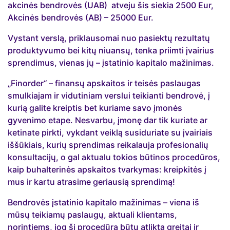
akcinės bendrovės (UAB) atveju šis siekia 2500 Eur,
Akcinės bendrovės (AB) – 25000 Eur.
Vystant verslą, priklausomai nuo pasiektų rezultatų
produktyvumo bei kitų niuansų, tenka priimti įvairius
sprendimus, vienas jų – įstatinio kapitalo mažinimas.
„Finorder“ – finansų apskaitos ir teisės paslaugas
smulkiajam ir vidutiniam verslui teikianti bendrovė, į
kurią galite kreiptis bet kuriame savo įmonės
gyvenimo etape. Nesvarbu, įmonę dar tik kuriate ar
ketinate pirkti, vykdant veiklą susiduriate su įvairiais
iššūkiais, kurių sprendimas reikalauja profesionalių
konsultacijų, o gal aktualu tokios būtinos procedūros,
kaip buhalterinės apskaitos tvarkymas: kreipkitės į
mus ir kartu atrasime geriausią sprendimą!
Bendrovės įstatinio kapitalo mažinimas – viena iš
mūsų teikiamų paslaugų, aktuali klientams,
norintiems, jog ši procedūra būtų atlikta greitai ir