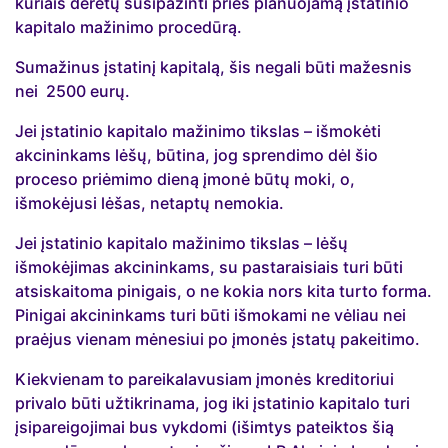
kuriais derėtų susipažinti prieš planuojamą įstatinio
kapitalo mažinimo procedūrą.
Sumažinus įstatinį kapitalą, šis negali būti mažesnis
nei 2500 eurų.
Jei įstatinio kapitalo mažinimo tikslas – išmokėti
akcininkams lėšų, būtina, jog sprendimo dėl šio
proceso priėmimo dieną įmonė būtų moki, o,
išmokėjusi lėšas, netaptų nemokia.
Jei įstatinio kapitalo mažinimo tikslas – lėšų
išmokėjimas akcininkams, su pastaraisiais turi būti
atsiskaitoma pinigais, o ne kokia nors kita turto forma.
Pinigai akcininkams turi būti išmokami ne vėliau nei
praėjus vienam mėnesiui po įmonės įstatų pakeitimo.
Kiekvienam to pareikalavusiam įmonės kreditoriui
privalo būti užtikrinama, jog iki įstatinio kapitalo turi
įsipareigojimai bus vykdomi (išimtys pateiktos šią