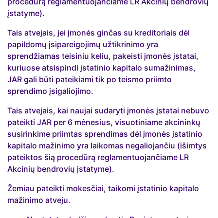
procedūrą reglamentuojančiame LR Akcinių bendrovių
įstatyme).
Tais atvejais, jei įmonės ginčas su kreditoriais dėl
papildomų įsipareigojimų užtikrinimo yra
sprendžiamas teisiniu keliu, pakeisti įmonės įstatai,
kuriuose atsispindi įstatinio kapitalo sumažinimas,
JAR gali būti pateikiami tik po teismo priimto
sprendimo įsigaliojimo.
Tais atvejais, kai naujai sudaryti įmonės įstatai nebuvo
pateikti JAR per 6 mėnesius, visuotiniame akcininkų
susirinkime priimtas sprendimas dėl įmonės įstatinio
kapitalo mažinimo yra laikomas negaliojančiu (išimtys
pateiktos šią procedūrą reglamentuojančiame LR
Akcinių bendrovių įstatyme).
Žemiau pateikti mokesčiai, taikomi įstatinio kapitalo
mažinimo atveju.