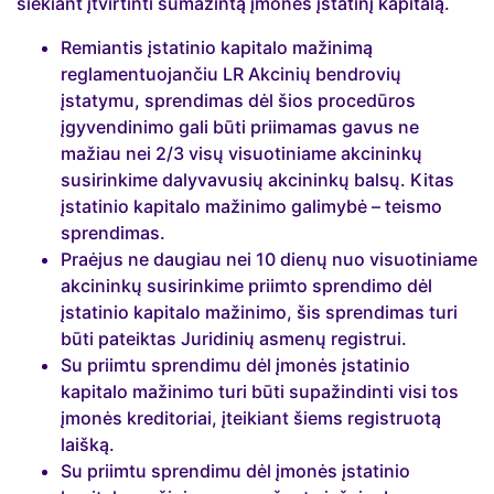
siekiant įtvirtinti sumažintą įmonės įstatinį kapitalą.
Remiantis įstatinio kapitalo mažinimą
reglamentuojančiu LR Akcinių bendrovių
įstatymu, sprendimas dėl šios procedūros
įgyvendinimo gali būti priimamas gavus ne
mažiau nei 2/3 visų visuotiniame akcininkų
susirinkime dalyvavusių akcininkų balsų. Kitas
įstatinio kapitalo mažinimo galimybė – teismo
sprendimas.
Praėjus ne daugiau nei 10 dienų nuo visuotiniame
akcininkų susirinkime priimto sprendimo dėl
įstatinio kapitalo mažinimo, šis sprendimas turi
būti pateiktas Juridinių asmenų registrui.
Su priimtu sprendimu dėl įmonės įstatinio
kapitalo mažinimo turi būti supažindinti visi tos
įmonės kreditoriai, įteikiant šiems registruotą
laišką.
Su priimtu sprendimu dėl įmonės įstatinio