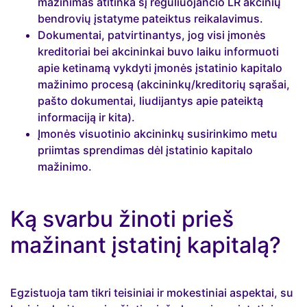
mažinimas atitinka šį reguliuojančio LR akcinių
bendrovių įstatyme pateiktus reikalavimus.
Dokumentai, patvirtinantys, jog visi įmonės
kreditoriai bei akcininkai buvo laiku informuoti
apie ketinamą vykdyti įmonės įstatinio kapitalo
mažinimo procesą (akcininkų/kreditorių sąrašai,
pašto dokumentai, liudijantys apie pateiktą
informaciją ir kita).
Įmonės visuotinio akcininkų susirinkimo metu
priimtas sprendimas dėl įstatinio kapitalo
mažinimo.
Ką svarbu žinoti prieš
mažinant įstatinį kapitalą?
Egzistuoja tam tikri teisiniai ir mokestiniai aspektai, su