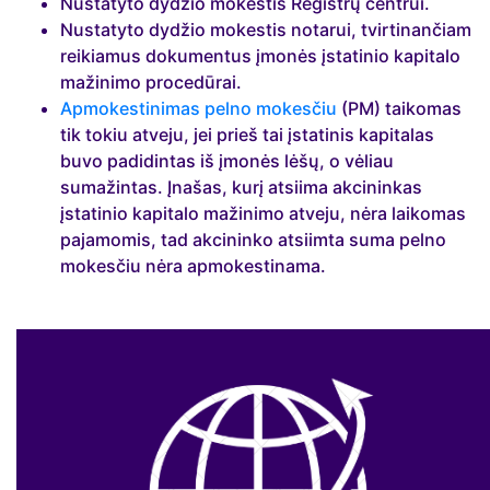
Nustatyto dydžio mokestis Registrų centrui.
Nustatyto dydžio mokestis notarui, tvirtinančiam
reikiamus dokumentus įmonės įstatinio kapitalo
mažinimo procedūrai.
Apmokestinimas pelno mokesčiu
(PM) taikomas
tik tokiu atveju, jei prieš tai įstatinis kapitalas
buvo padidintas iš įmonės lėšų, o vėliau
sumažintas. Įnašas, kurį atsiima akcininkas
įstatinio kapitalo mažinimo atveju, nėra laikomas
pajamomis, tad akcininko atsiimta suma pelno
mokesčiu nėra apmokestinama.