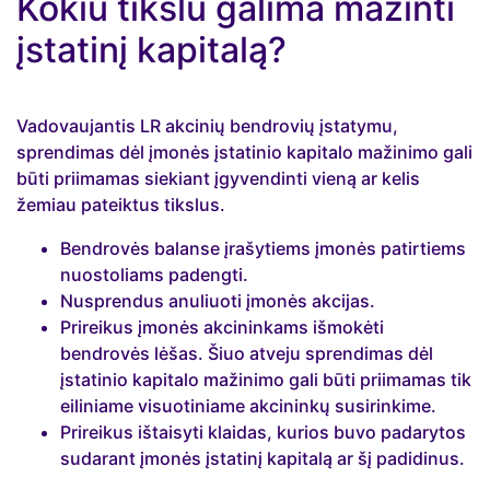
Kokiu tikslu galima mažinti
įstatinį kapitalą?
Vadovaujantis LR akcinių bendrovių įstatymu,
sprendimas dėl įmonės įstatinio kapitalo mažinimo gali
būti priimamas siekiant įgyvendinti vieną ar kelis
žemiau pateiktus tikslus.
Bendrovės balanse įrašytiems įmonės patirtiems
nuostoliams padengti.
Nusprendus anuliuoti įmonės akcijas.
Prireikus įmonės akcininkams išmokėti
bendrovės lėšas. Šiuo atveju sprendimas dėl
įstatinio kapitalo mažinimo gali būti priimamas tik
eiliniame visuotiniame akcininkų susirinkime.
Prireikus ištaisyti klaidas, kurios buvo padarytos
sudarant įmonės įstatinį kapitalą ar šį padidinus.